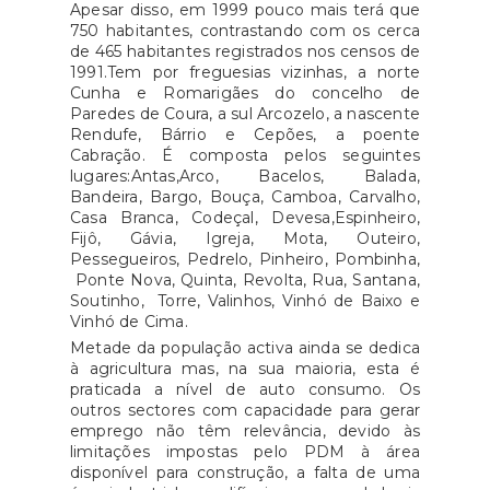
Apesar disso, em 1999 pouco mais terá que
750 habitantes, contrastando com os cerca
de 465 habitantes registrados nos censos de
1991.Tem por freguesias vizinhas, a norte
Cunha e Romarigães do concelho de
Paredes de Coura, a sul Arcozelo, a nascente
Rendufe, Bárrio e Cepões, a poente
Cabração. É composta pelos seguintes
lugares:Antas,Arco, Bacelos, Balada,
Bandeira, Bargo, Bouça, Camboa, Carvalho,
Casa Branca, Codeçal, Devesa,Espinheiro,
Fijô, Gávia, Igreja, Mota, Outeiro,
Pessegueiros, Pedrelo, Pinheiro, Pombinha,
Ponte Nova, Quinta, Revolta, Rua, Santana,
Soutinho, Torre, Valinhos, Vinhó de Baixo e
Vinhó de Cima.
Metade da população activa ainda se dedica
à agricultura mas, na sua maioria, esta é
praticada a nível de auto consumo. Os
outros sectores com capacidade para gerar
emprego não têm relevância, devido às
limitações impostas pelo PDM à área
disponível para construção, a falta de uma