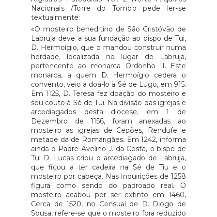
Nacionais /Torre do Tombo pede ler-se
textualmente:
«O mosteiro beneditino de São Cristóvão de
Labruja deve a sua fundação ao bispo de Tui,
D. Hermoígio, que o mandou construir numa
herdade, localizada no lugar de Labruja,
pertencente ao monarca Ordonho II. Este
monarca, a quem D. Hermoígio cedera o
convento, veio a doá-lo à Sé de Lugo, em 915.
Em 1125, D. Teresa fez doação do mosteiro e
seu couto à Sé de Tui. Na divisão das igrejas e
arcediagados desta diocese, em 1 de
Dezembro de 1156, foram anexadas ao
mosteiro as igrejas de Cepões, Rendufe e
metade da de Romarigães. Em 1242, informa
ainda o Padre Avelino J. da Costa, o bispo de
Tui D. Lucas criou o arcediagado de Labruja,
que ficou a ter cadeira na Sé de Tiu e o
mosteiro por cabeça. Nas Inquirições de 1258
figura como sendo do padroado real. O
mosteiro acabou por ser extinto em 1460,
Cerca de 1520, no Censual de D. Diogo de
Sousa, refere-se que o mosteiro fora reduzido