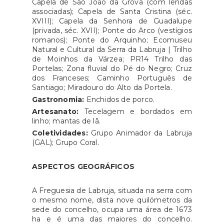
Capela de São João da Grova (com lendas
associadas); Capela de Santa Cristina (séc.
XVIII); Capela da Senhora de Guadalupe
(privada, séc. XVII); Ponte do Arco (vestígios
romanos); Ponte do Arquinho; Ecomuseu
Natural e Cultural da Serra da Labruja | Trilho
de Moinhos da Várzea; PR14 Trilho das
Portelas; Zona fluvial do Pé do Negro; Cruz
dos Franceses; Caminho Português de
Santiago; Miradouro do Alto da Portela.
Gastronomia:
Enchidos de porco.
Artesanato:
Tecelagem e bordados em
linho; mantas de lã.
Coletividades:
Grupo Animador da Labruja
(GAL); Grupo Coral.
ASPECTOS GEOGRÁFICOS
A Freguesia de Labruja, situada na serra com
o mesmo nome, dista nove quilómetros da
sede do concelho, ocupa uma área de 1673
ha e é uma das maiores do concelho.