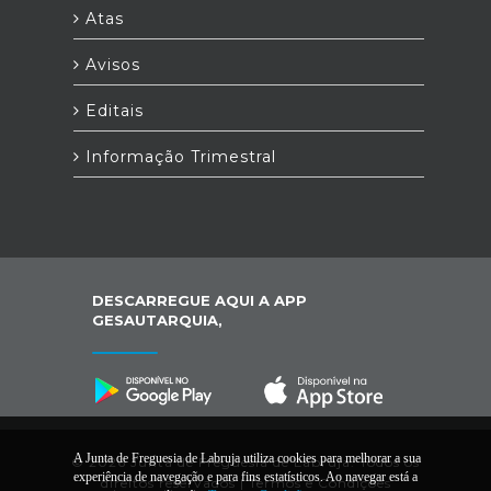
Atas
Avisos
Editais
Informação Trimestral
DESCARREGUE AQUI A APP
GESAUTARQUIA,
A Junta de Freguesia de Labruja utiliza cookies para melhorar a sua
© 2026 Junta de Freguesia de Labruja. Todos os
experiência de navegação e para fins estatísticos. Ao navegar está a
direitos reservados |
Termos e Condições