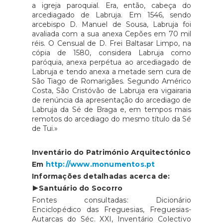
a igreja paroquial. Era, então, cabeça do
arcediagado de Labruja. Em 1546, sendo
arcebispo D. Manuel de Sousa, Labruja foi
avaliada com a sua anexa Cepões em 70 mil
réis. O Censual de D. Frei Baltasar Limpo, na
cópia de 1580, considera Labruja como
paróquia, anexa perpétua ao arcediagado de
Labruja e tendo anexa a metade sem cura de
São Tiago de Romarigães. Segundo Américo
Costa, São Cristóvão de Labruja era vigairaria
de renúncia da apresentação do arcediago de
Labruja da Sé de Braga e, em tempos mais
remotos do arcediago do mesmo título da Sé
de Tui.»
Inventário do Património Arquitectónico
Em
http://www.monumentos.pt
Informações detalhadas acerca de:
►Santuário do Socorro
Fontes consultadas: Dicionário
Enciclopédico das Freguesias, Freguesias-
Autarcas do Séc. XXI, Inventário Colectivo