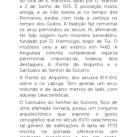
do foral de S. Martinho, dado por D. Manuel
a 2 de Junho de 1515. É povoação muito
antiga, e se não existia já no tempo dos
Romanos, existia com toda a certeza no
tempo dos Godos. A tradição faz remontar
os seus primórdios ao século IX, afirmando
ter tido origem num mosteiro beneditino,
fundado por D. Hermóigio, bispo de Tui. O
mosteiro veio a ser extinto em 1460. A
freguesia ostenta considerável riqueza
patrimonial, impondo-se, todavia, dois
destaques: A Ponte do Arquinho e o
Santuário do Senhor do Socorro.
A Ponte do Arquinho, dos séculos XIII-XIV,
sobre o rio Labruja. Tem apenas um arco,
redondo e de quatro metros de lado, com
aduelas características.
O Santuário do Senhor do Socorro, foco de
uma afamada romaria, possui um conjunto
arquitectónico que exprime o gosto
cenográfico que no século XVIII caracterizou
tal género de edificações. A data de 1773
inscrita na portada oferece-nos um