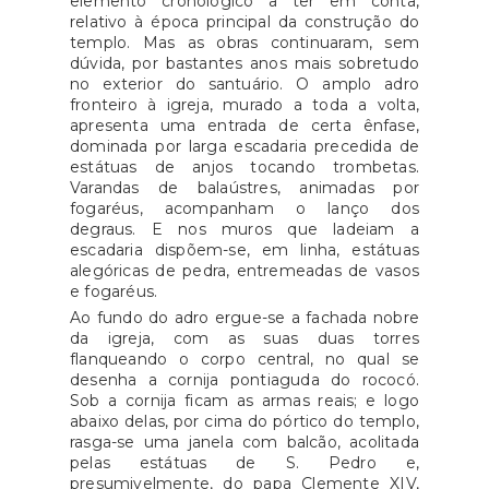
elemento cronológico a ter em conta,
relativo à época principal da construção do
templo. Mas as obras continuaram, sem
dúvida, por bastantes anos mais sobretudo
no exterior do santuário. O amplo adro
fronteiro à igreja, murado a toda a volta,
apresenta uma entrada de certa ênfase,
dominada por larga escadaria precedida de
estátuas de anjos tocando trombetas.
Varandas de balaústres, animadas por
fogaréus, acompanham o lanço dos
degraus. E nos muros que ladeiam a
escadaria dispõem-se, em linha, estátuas
alegóricas de pedra, entremeadas de vasos
e fogaréus.
Ao fundo do adro ergue-se a fachada nobre
da igreja, com as suas duas torres
flanqueando o corpo central, no qual se
desenha a cornija pontiaguda do rococó.
Sob a cornija ficam as armas reais; e logo
abaixo delas, por cima do pórtico do templo,
rasga-se uma janela com balcão, acolitada
pelas estátuas de S. Pedro e,
presumivelmente, do papa Clemente XIV,