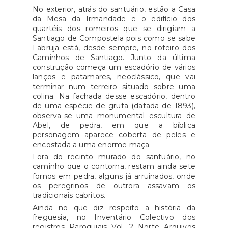
No exterior, atrás do santuário, estão a Casa
da Mesa da Irmandade e o edifício dos
quartéis dos romeiros que se dirigiam a
Santiago de Compostela pois como se sabe
Labruja está, desde sempre, no roteiro dos
Caminhos de Santiago. Junto da última
construção começa um escadório de vários
lanços e patamares, neoclássico, que vai
terminar num terreiro situado sobre uma
colina. Na fachada desse escadório, dentro
de uma espécie de gruta (datada de 1893),
observa-se uma monumental escultura de
Abel, de pedra, em que a bíblica
personagem aparece coberta de peles e
encostada a uma enorme maça.
Fora do recinto murado do santuário, no
caminho que o contorna, restam ainda sete
fornos em pedra, alguns já arruinados, onde
os peregrinos de outrora assavam os
tradicionais cabritos.
Ainda no que diz respeito a história da
freguesia, no Inventário Colectivo dos
registros Paroquiais Vol. 2 Norte Arquivos