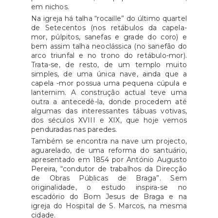
em nichos.
Na igreja há talha “rocaille” do último quartel
de Setecentos (nos retábulos da capela-
mor, púlpitos, sanefas e grade do coro) e
bem assim talha neoclássica (no sanefão do
arco triunfal e no trono do retábulo-mor).
Trata-se, de resto, de um templo muito
simples, de uma única nave, ainda que a
capela -mor possua uma pequena cúpula e
lanternim. A construção actual teve uma
outra a antecedê-la, donde procedem até
algumas das interessantes tábuas votivas,
dos séculos XVIII e XIX, que hoje vemos
penduradas nas paredes.
Também se encontra na nave um projecto,
aguarelado, de uma reforma do santuário,
apresentado em 1854 por António Augusto
Pereira, “condutor de trabalhos da Direcção
de Obras Públicas de Braga”. Sem
originalidade, o estudo inspira-se no
escadório do Bom Jesus de Braga e na
igreja do Hospital de S. Marcos, na mesma
cidade.