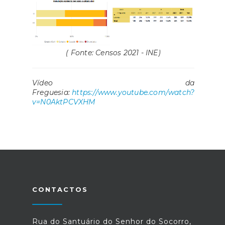
( Fonte: Censos 2021 - INE)
Vídeo da
Freguesia:
https://www.youtube.com/watch?
v=N0AktPCVXHM
CONTACTOS
Rua do Santuário do Senhor do Socorro,