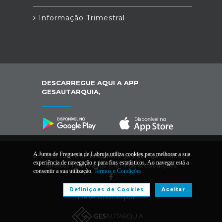
Informação Trimestral
DESCARREGUE AQUI A APP
GESAUTARQUIA,
A Junta de Freguesia de Labruja utiliza cookies para melhorar a sua
© 2026 Junta de Freguesia de Labruja. Todos os
experiência de navegação e para fins estatísticos. Ao navegar está a
direitos reservados |
Termos e Condições
consentir a sua utilização.
Termos e Condições
Definiçoes de Cookies
Aceitar
Desenvolvido por: