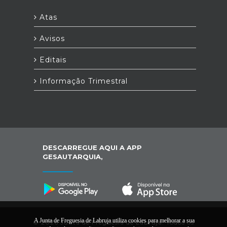
Atas
Avisos
Editais
Informação Trimestral
DESCARREGUE AQUI A APP
GESAUTARQUIA,
A Junta de Freguesia de Labruja utiliza cookies para melhorar a sua
© 2026 Junta de Freguesia de Labruja. Todos os