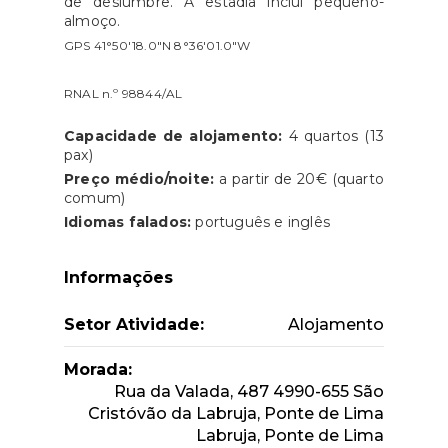
de deslumbre. A estadia inclui pequeno-
almoço.
GPS 41°50'18.0"N 8°36'01.0"W
RNAL n.º 98844/AL
Capacidade de alojamento:
4 quartos (13
pax)
Preço médio/noite:
a partir de 20€ (quarto
comum)
Idiomas falados:
português e inglês
Informações
Setor Atividade:
Alojamento
Morada:
Rua da Valada, 487 4990-655 São
Cristóvão da Labruja, Ponte de Lima
Labruja, Ponte de Lima