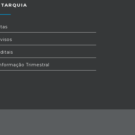
UTARQUIA
tas
visos
ditais
nformação Trimestral