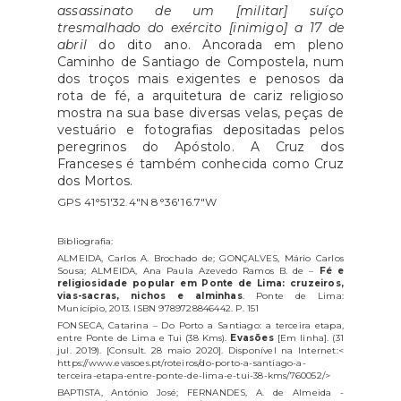
assassinato de um [militar] suíço
tresmalhado do exército [inimigo] a 17 de
abril
do dito ano. Ancorada em pleno
Caminho de Santiago de Compostela, num
dos troços mais exigentes e penosos da
rota de fé, a arquitetura de cariz religioso
mostra na sua base diversas velas, peças de
vestuário e fotografias depositadas pelos
peregrinos do Apóstolo. A Cruz dos
Franceses é também conhecida como Cruz
dos Mortos.
GPS 41°51'32.4"N 8°36'16.7"W
Bibliografia:
ALMEIDA, Carlos A. Brochado de; GONÇALVES, Mário Carlos
Sousa; ALMEIDA, Ana Paula Azevedo Ramos B. de –
Fé e
religiosidade popular em Ponte de Lima: cruzeiros,
vias-sacras, nichos e alminhas
. Ponte de Lima:
Município, 2013. ISBN 9789728846442. P. 151
FONSECA, Catarina – Do Porto a Santiago: a terceira etapa,
entre Ponte de Lima e Tui (38 Kms).
Evasões
[Em linha]. (31
jul. 2019). [Consult. 28 maio 2020]. Disponível na Internet:<
https://www.evasoes.pt/roteiros/do-porto-a-santiago-a-
terceira-etapa-entre-ponte-de-lima-e-tui-38-kms/760052/>
BAPTISTA, António José; FERNANDES, A. de Almeida -